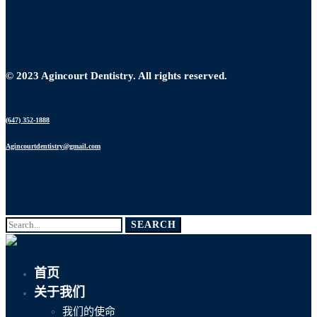
© 2023 Agincourt Dentistry. All rights reserved.
(647) 352-1888
Agincourtdentistry@gmail.com
4002 Sheppard Ave. E. Unit 102, Toronto M1S 4R5
Search
SEARCH
for:
首页
关于我们
我们的使命