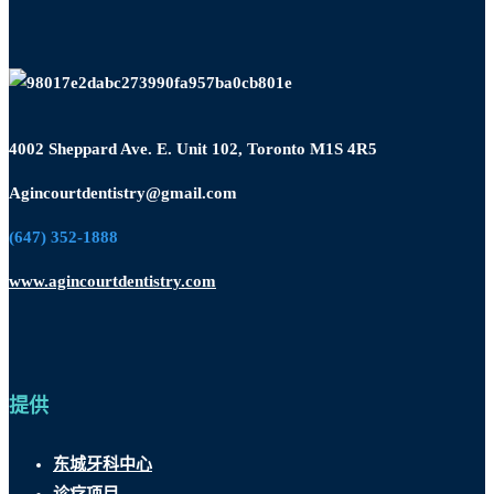
4002 Sheppard Ave. E. Unit 102, Toronto M1S 4R5
Agincourtdentistry@gmail.com
(647) 352-1888
www.agincourtdentistry.com
提供
东城牙科中心
诊疗项目